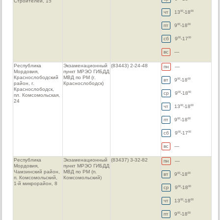
Строителей, 15
чт
13
-18
00
00
пт
9
-18
00
00
сб
9
-17
00
00
вс
—
Республика
Экзаменационный
(83443) 2-24-48
пн
—
Мордовия,
пункт МРЭО ГИБДД
Краснослободский
МВД по РМ (г.
вт
9
-18
00
00
район, г.
Краснослободск)
Краснослободск,
ср
9
-18
00
00
пл. Комсомольская,
24
чт
13
-18
00
00
пт
9
-18
00
00
сб
9
-17
00
00
вс
—
Республика
Экзаменационный
(83437) 3-32-82
пн
—
Мордовия,
пункт МРЭО ГИБДД
Чамзинский район,
МВД по РМ (п.
вт
9
-18
00
00
п. Комсомольский,
Комсомольский)
1-й микрорайон, 8
ср
9
-18
00
00
чт
13
-18
00
00
пт
9
-18
00
00