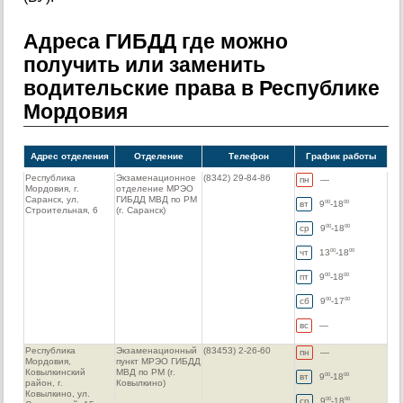
Адреса ГИБДД где можно
получить или заменить
водительские права в Республике
Мордовия
Адрес отделения
Отделение
Телефон
График работы
Республика
Экзаменационное
(8342) 29-84-86
пн
—
Мордовия, г.
отделение МРЭО
Саранск, ул.
ГИБДД МВД по РМ
вт
9
-18
00
00
Строительная, 6
(г. Саранск)
ср
9
-18
00
00
чт
13
-18
00
00
пт
9
-18
00
00
сб
9
-17
00
00
вс
—
Республика
Экзаменационный
(83453) 2-26-60
пн
—
Мордовия,
пункт МРЭО ГИБДД
Ковылкинский
МВД по РМ (г.
вт
9
-18
00
00
район, г.
Ковылкино)
Ковылкино, ул.
ср
9
-18
00
00