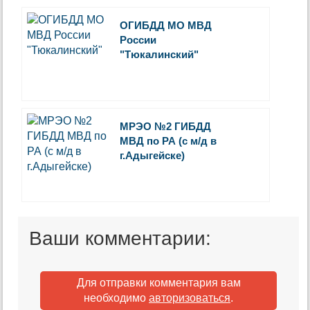
ОГИБДД МО МВД
России
"Тюкалинский"
МРЭО №2 ГИБДД
МВД по РА (с м/д в
г.Адыгейске)
Ваши комментарии:
Для отправки комментария вам
необходимо
авторизоваться
.