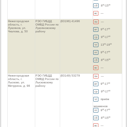
сб
8
-15
00
00
вс
—
Нижегородская
РЭО ГИБДД
(83196) 41496
пн
—
область, г.
ОМВД России по
Лукоянов, ул.
Лукояновскому
вт
9
-17
00
00
Чкалова, д. 50
району
ср
9
-17
00
00
чт
13
-19
00
00
пт
9
-17
00
00
сб
8
-15
00
00
вс
—
Нижегородская
РЭО ГИБДД
(83149) 53279
пн
—
область, г.
ОМВД России по
Лысково, ул.
Лысковскому
вт
9
-17
00
00
Мичурина, д. 98
району
ср
9
-17
00
00
чт
приём
экзаменов
пт
9
-17
00
00
сб
8
-15
00
00
вс
—