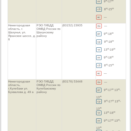
пт
9
-17
00
00
сб
8
-15
00
00
вс
—
Нижегородская
РЭО ГИБДД
(83152) 23935
пн
—
область, г.
ОМВД России по
Шахунья, ул.
Шахунскому
вт
9
-18
00
00
Яранское шоссе, д.
району
6
ср
9
-18
00
00
чт
13
-19
00
00
пт
9
-18
00
00
сб
8
-15
00
45
вс
—
Нижегородская
РЭО ГИБДД
(83176) 53448
пн
—
область,
ОМВД России по
г.Кулебаки ул.
Кулебакскому
вт
9
-17
13
-
00
00
00
Бухвалова д. 49 а
району
13
45
ср
9
-17
13
-
00
30
00
13
45
чт
13
-18
00
00
пт
9
-17
13
-
00
00
00
13
45