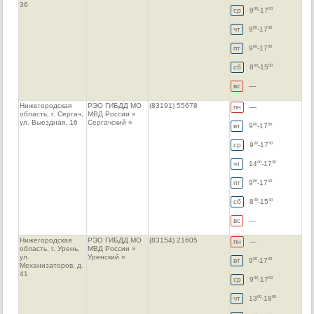
36
ср
9
-17
00
00
чт
9
-17
00
00
пт
9
-17
00
00
сб
8
-15
00
00
вс
—
Нижегородская
РЭО ГИБДД МО
(83191) 55678
пн
—
область, г. Сергач,
МВД России »
ул. Выездная, 16
Сергачский »
вт
9
-17
00
30
ср
9
-17
00
30
чт
14
-17
00
30
пт
9
-17
00
30
сб
8
-15
00
30
вс
—
Нижегородская
РЭО ГИБДД МО
(83154) 21605
пн
—
область, г. Урень,
МВД России »
ул.
Уренский »
вт
9
-17
00
00
Механизаторов, д.
41
ср
9
-17
00
00
чт
13
-18
00
00