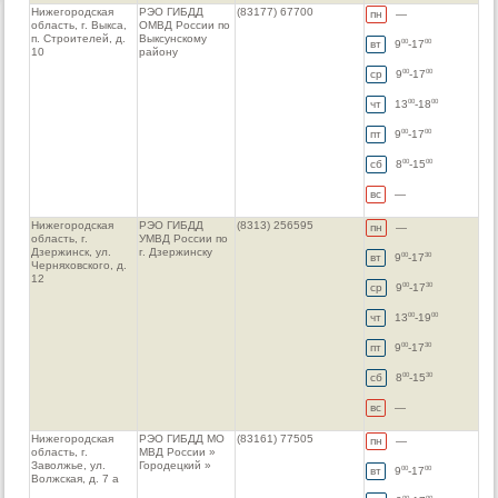
Нижегородская
РЭО ГИБДД
(83177) 67700
пн
—
область, г. Выкса,
ОМВД России по
п. Строителей, д.
Выксунскому
вт
9
-17
00
00
10
району
ср
9
-17
00
00
чт
13
-18
00
00
пт
9
-17
00
00
сб
8
-15
00
00
вс
—
Нижегородская
РЭО ГИБДД
(8313) 256595
пн
—
область, г.
УМВД России по
Дзержинск, ул.
г. Дзержинску
вт
9
-17
00
30
Черняховского, д.
12
ср
9
-17
00
30
чт
13
-19
00
00
пт
9
-17
00
30
сб
8
-15
00
30
вс
—
Нижегородская
РЭО ГИБДД МО
(83161) 77505
пн
—
область, г.
МВД России »
Заволжье, ул.
Городецкий »
вт
9
-17
00
00
Волжская, д. 7 а