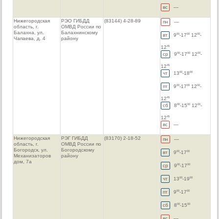
вс
—
Нижегородская
РЭО ГИБДД
(83144) 4-28-89
пн
—
область, г.
ОМВД России по
Балахна, ул.
Балахнинскому
вт
9
-17
12
-
00
00
00
Чапаева, д. 4
району
12
45
ср
9
-17
12
-
00
00
00
12
45
чт
13
-18
00
00
пт
9
-17
12
-
00
00
00
12
45
сб
8
-15
12
-
00
00
00
12
45
вс
—
Нижегородская
РЭГ ГИБДД
(83170) 2-18-52
пн
—
область, г.
ОМВД России по
Богородск, ул.
Богородскому
вт
9
-17
00
00
Механизаторов
району
дом, 7а
ср
9
-17
00
00
чт
13
-19
00
00
пт
9
-17
00
00
сб
8
-15
00
00
вс
—