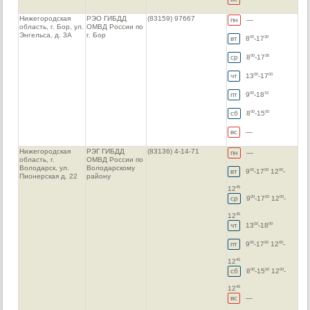
Нижегородская
РЭО ГИБДД
(83159) 97667
пн
—
область, г. Бор, ул.
ОМВД России по
Энгельса, д. 3А
г. Бор
вт
8
-17
00
30
ср
8
-17
00
30
чт
13
-17
00
00
пт
9
-18
00
15
сб
8
-15
00
00
вс
—
Нижегородская
РЭГ ГИБДД
(83136) 4-14-71
пн
—
область, г.
ОМВД России по
Володарск, ул.
Володарскому
вт
9
-17
12
-
00
00
00
Пионерская д. 22
району
12
45
ср
9
-17
12
-
00
00
00
12
45
чт
13
-18
00
00
пт
9
-17
12
-
00
00
00
12
45
сб
8
-15
12
-
00
00
00
12
45
вс
—