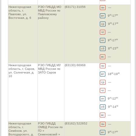
Нижегородская
РЭО ГИБДД МО
(83171) 31056
пн
—
область, г.
МВД России по
Павлово, ул.
Павловскому
вт
9
-17
00
00
Восточная, д. 6
району
ср
9
-17
00
30
чт
—
пт
9
-17
00
00
сб
8
-15
00
00
вс
—
Нижегородская
РЭО ГИБДД МУ
(83130) 66968
пн
—
область, г. Саров,
МВД России по
ул. Солнечная, д.
ЗАТО Саров
вт
18
-19
00
30
10
ср
—
чт
—
пт
9
-12
15
00
сб
9
-14
15
30
вс
—
Нижегородская
РЭО ГИБДД
(83162) 522652
пн
—
область, г.
ОМВД России по
Семёнов, ул.
ГО »
вт
9
-17
00
00
Володарского, д.
Семеновский »