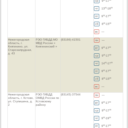
ср
9
-17
00
00
чт
13
-18
00
00
пт
9
-17
00
00
сб
8
-15
00
00
вс
—
Нижегородская
РЭО ГИБДД МО
(83166) 41501
пн
—
область, г.
МВД России »
Княгинино, ул.
Княгининский »
вт
9
-17
00
00
Старозапрудная,
д. 43
ср
9
-17
00
00
чт
14
-17
00
30
пт
9
-17
00
00
сб
8
-15
00
00
вс
—
Нижегородская
РЭО ГИБДД
(83145) 37544
пн
—
область, г. Кстово,
ОМВД России по
ул. Ступишина, д.
Кстовскому
вт
9
-17
00
00
2
району
ср
9
-17
00
30
чт
9
-19
00
00
пт
9
-17
00
00