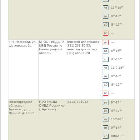
чт
13
-18
00
00
пт
8
-16
00
00
сб
8
-15
00
00
вс
—
г. Н. Новгород, ул.
МРЭО ГИБДД ГУ
Телефон для справок:
пн
—
Шатковская, 2а
МВД России по
(831) 268-35-53;
Нижегородской
телефон для записи:
вт
8
-16
00
00
области
(831) 465-80-28
ср
8
-16
00
00
чт
13:0-18
00
пт
8
-16
00
00
сб
8
-15
00
00
вс
—
Нижегородская
РЭО ГИБДД
(83147) 91912
вт
9
-17
00
15
область, г.
ОМВД России по
Арзамас, ул.
г. Арзамасу
ср
9
-17
00
15
Ленина, д. 108 б
чт
13
-18
00
15
пт
9
-17
00
15
сб
800-15
15