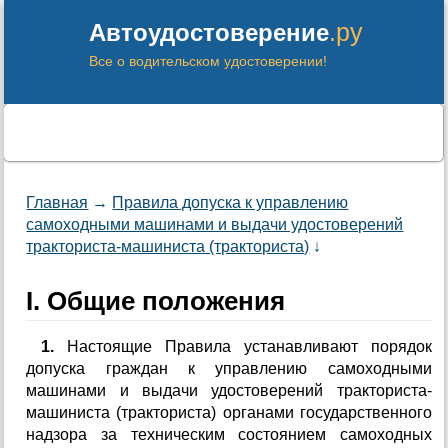
.ру
Автоудостоверение
Все о водительском удостоверении!
Главная
→
Правила допуска к управлению
самоходными машинами и выдачи удостоверений
тракториста-машиниста (тракториста)
↓
I. Общие положения
1.
Настоящие Правила устанавливают порядок
допуска граждан к управлению самоходными
машинами и выдачи удостоверений тракториста-
машиниста (тракториста) органами государственного
надзора за техническим состоянием самоходных