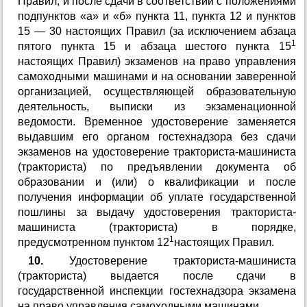
Правил, и после сдачи в соответствии с положениями
подпунктов «а» и «б» пункта 11, пункта 12 и пунктов
15 — 30 настоящих Правил (за исключением абзаца
1
пятого пункта 15 и абзаца шестого пункта 15
настоящих Правил) экзаменов на право управления
самоходными машинами и на основании заверенной
организацией, осуществляющей образовательную
деятельность, выписки из экзаменационной
ведомости. Временное удостоверение заменяется
выдавшим его органом гостехнадзора без сдачи
экзаменов на удостоверение тракториста-машиниста
(тракториста) по предъявлении документа об
образовании и (или) о квалификации и после
получения информации об уплате государственной
пошлины за выдачу удостоверения тракториста-
машиниста (тракториста) в порядке,
1
предусмотренном пунктом 12
настоящих Правил.
10.
Удостоверение тракториста-машиниста
(тракториста) выдается после сдачи в
государственной инспекции гостехнадзора экзамена
на право управления самоходными машинами.