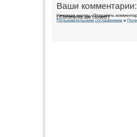
Ваши комментарии:
Нажимая кнопку «Отправить комментар
{ Comments are closed }
Пользовательским соглашением
и
Поли