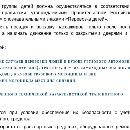
а группы детей должна осуществляться в соответстви
 правилами, утверждаемыми Правительством Российск
ом опознавательными знаками «Перевозка детей».
лять посадку и высадку пассажиров только после пол
а, а начинать движение только с закрытыми дверями и
ей:
е случаев перевозки людей в кузове грузового автомоб
 кузове-фургоне), трактора, других самоходных машин, 
-даче, в кузове грузового мотоцикла и вне
ией мотоцикла мест для сидения;
тренного технической характеристикой транспортного
ется при условии обеспечения их безопасности с уче
ного средства.
озраста в транспортных средствах, оборудованных ремн