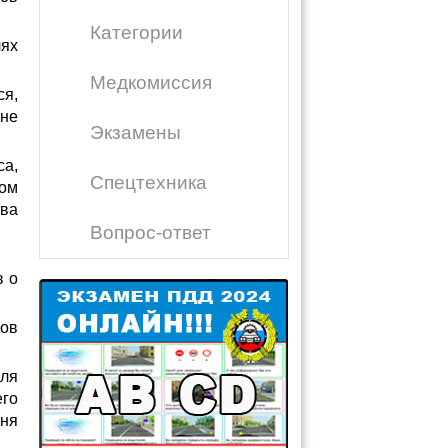
Категории
ях
Медкомиссия
ся,
 не
Экзамены
са,
Спецтехника
ном
тва
Вопрос-ответ
в о
ров
для
его
вня