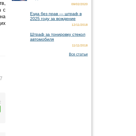
тв,
09/02/2020
а с
Езда без прав — штраф в
 на
2025 году за вождение
щих
12/11/2018
Штраф за тонировку стекол
автомобиля
11/11/2018
Все статьи
7
: