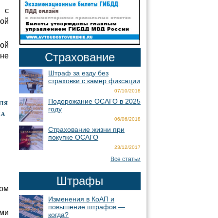
и с
ой
ной
Страхование
 не
Штраф за езду без
страховки с камер фиксации
07/10/2018
Подорожание ОСАГО в 2025
иля
году
на
06/06/2018
Страхование жизни при
покупке ОСАГО
23/12/2017
Все статьи
Штрафы
том
Изменения в КоАП и
повышение штрафов —
ями
когда?