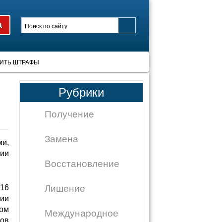
ИТЬ ШТРАФЫ
Рубрики
Получение
Замена
ми,
рии
Восстановление
 16
Лишение
нии
вом
Международное
ров