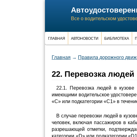
Автоудостоверен
Все о водительском удостов
ГЛАВНАЯ
АВТОНОВОСТИ
БИБЛИОТЕКА
П
Главная
→
Правила дорожного движе
22. Перевозка людей
22.1. Перевозка людей в кузове
имеющими водительское удостовере
«C» или подкатегории «C1» в течение
В случае перевозки людей в кузов
человек, включая пассажиров в каб
разрешающей отметки, подтвержда
категории «D» или подкатегории «D1