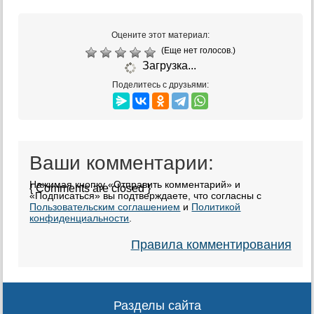
Оцените этот материал:
(Еще нет голосов.)
Загрузка...
Поделитесь с друзьями:
Ваши комментарии:
Нажимая кнопку «Отправить комментарий» и
{ Comments are closed }
«Подписаться» вы подтверждаете, что согласны с
Пользовательским соглашением
и
Политикой
конфиденциальности
.
Правила комментирования
Разделы сайта