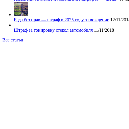
Езда без прав — штраф в 2025 году за вождение
12/11/201
Штраф за тонировку стекол автомобиля
11/11/2018
Все статьи