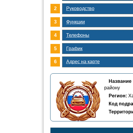
Руководство
Функции
Телефоны
График
Адрес на карте
Название
району
Регион:
Ха
Код подра
Территор