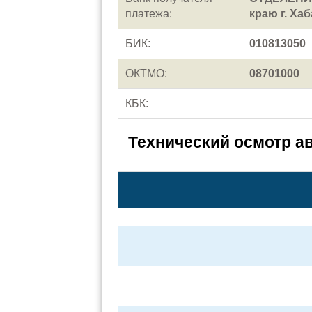
платежа:
краю г. Ха
БИК:
010813050
ОКТМО:
08701000
КБК:
Технический осмотр а