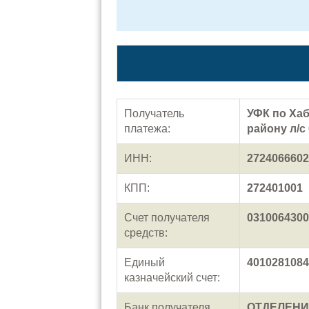
Получатель
УФК по Ха
платежа:
району л/с
ИНН:
2724066602
КПП:
272401001
Счет получателя
0310064300
средств:
Единый
4010281084
казначейский счет:
Банк получателя
ОТДЕЛЕНИЕ