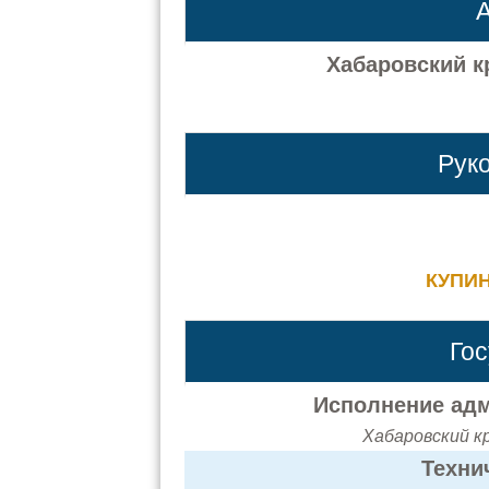
А
Хабаровский кр
Рук
КУПИ
Го
Исполнение адм
Хабаровский кр
Техни