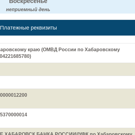
Воскресенье
неприемный день
Платежные реквизиты
баровскому краю (ОМВД России по Хабаровскому
 04221685780)
0000012200
5370000014
 ХАБАРОВСК БАНКА РОССИИ//УФК по Хабаровскому