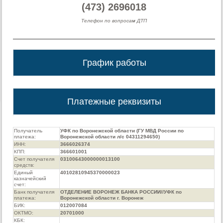
(473) 2696018
Телефон по вопросам ДТП
График работы
Платежные реквизиты
Получатель
УФК по Воронежской области (ГУ МВД России по
платежа:
Воронежской области л/с 04311294650)
ИНН:
3666026374
КПП:
366601001
Счет получателя
03100643000000013100
средств:
Единый
40102810945370000023
казначейский
счет:
Банк получателя
ОТДЕЛЕНИЕ ВОРОНЕЖ БАНКА РОССИИ//УФК по
платежа:
Воронежской области г. Воронеж
БИК:
012007084
ОКТМО:
20701000
КБК: