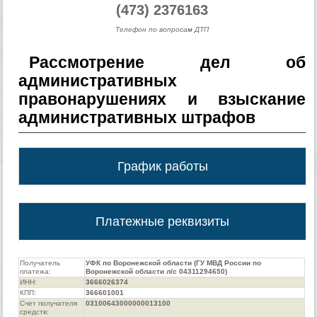
(473) 2376163
Телефон по вопросам ДТП
Рассмотрение дел об
административных
правонарушениях и взыскание
административных штрафов
График работы
Платежные реквизиты
Получатель
УФК по Воронежской области (ГУ МВД России по
платежа:
Воронежской области л/с 04311294650)
ИНН:
3666026374
КПП:
366601001
Счет получателя
03100643000000013100
средств: