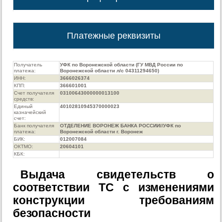
Платежные реквизиты
Получатель
УФК по Воронежской области (ГУ МВД России по
платежа:
Воронежской области л/с 04311294650)
ИНН:
3666026374
КПП:
366601001
Счет получателя
03100643000000013100
средств:
Единый
40102810945370000023
казначейский
счет:
Банк получателя
ОТДЕЛЕНИЕ ВОРОНЕЖ БАНКА РОССИИ//УФК по
платежа:
Воронежской области г. Воронеж
БИК:
012007084
ОКТМО:
20604101
КБК:
Выдача свидетельств о
соответствии ТС с изменениями
конструкции требованиям
безопасности