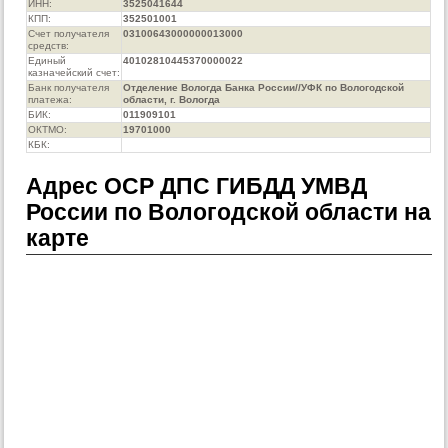
ИНН:
3525041644
КПП:
352501001
Счет получателя
03100643000000013000
средств:
Единый
40102810445370000022
казначейский счет:
Банк получателя
Отделение Вологда Банка России//УФК по Вологодской
платежа:
области, г. Вологда
БИК:
011909101
ОКТМО:
19701000
КБК:
Адрес ОСР ДПС ГИБДД УМВД
России по Вологодской области на
карте