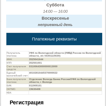
Суббота
14:00 — 16:00
Воскресенье
неприемный день
Платежные реквизиты
Получатель
УФК по Вологодской области (УМВД России по Вологодской
платежа:
области, л/с 04301115630)
ИНН:
3525041644
КПП:
352501001
Счет получателя
03100643000000013000
средств:
Единый
40102810445370000022
казначейский счет:
Банк получателя
Отделение Вологда Банка России//УФК по Вологодской
платежа:
области, г. Вологда
БИК:
011909101
ОКТМО:
19630408
КБК:
Регистрация