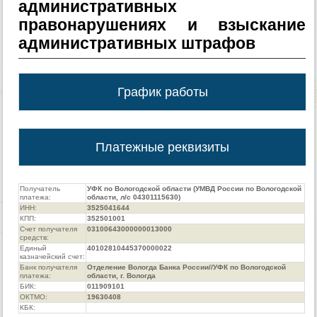
административных
правонарушениях и взыскание
административных штрафов
График работы
Платежные реквизиты
Получатель
УФК по Вологодской области (УМВД России по Вологодской
платежа:
области, л/с 04301115630)
ИНН:
3525041644
КПП:
352501001
Счет получателя
03100643000000013000
средств:
Единый
40102810445370000022
казначейский счет:
Банк получателя
Отделение Вологда Банка России//УФК по Вологодской
платежа:
области, г. Вологда
БИК:
011909101
ОКТМО:
19630408
КБК: