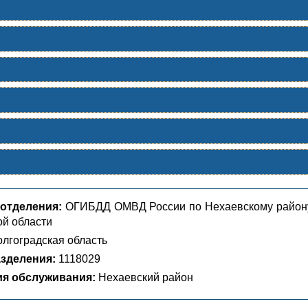
отделения:
ОГИБДД ОМВД России по Нехаевскому район
ой области
лгоградская область
зделения:
1118029
ия обслуживания:
Нехаевский район