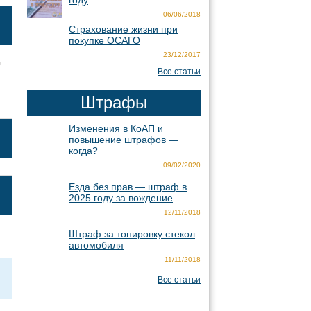
году
06/06/2018
Страхование жизни при
покупке ОСАГО
23/12/2017
,
Все статьи
Штрафы
Изменения в КоАП и
повышение штрафов —
когда?
09/02/2020
Езда без прав — штраф в
2025 году за вождение
12/11/2018
Штраф за тонировку стекол
автомобиля
11/11/2018
Все статьи