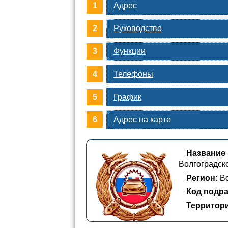
Адрес
Руководство
Функции
Телефоны
График
Адрес на карте
Название 
Волгоградск
Регион:
Во
Код подра
Территор