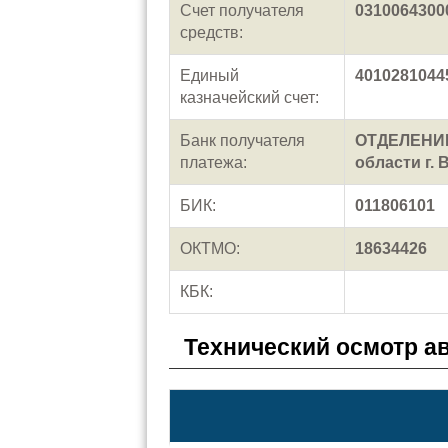
Счет получателя
0310064300
средств:
Единый
4010281044
казначейский счет:
Банк получателя
ОТДЕЛЕНИЕ
платежа:
области г. 
БИК:
011806101
ОКТМО:
18634426
КБК:
Технический осмотр а