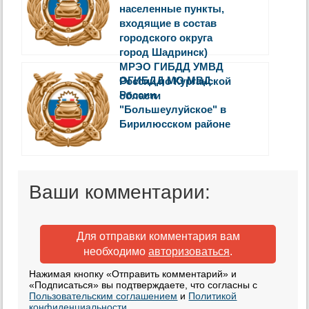
населенные пункты,
входящие в состав
городского округа
город Шадринск)
МРЭО ГИБДД УМВД
ОГИБДД МО МВД
России по Курганской
России
области
"Большеулуйское" в
Бирилюсском районе
Ваши комментарии:
Для отправки комментария вам
необходимо
авторизоваться
.
Нажимая кнопку «Отправить комментарий» и
«Подписаться» вы подтверждаете, что согласны с
Пользовательским соглашением
и
Политикой
конфиденциальности
.