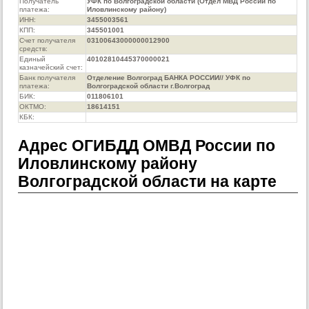
Получатель
УФК по Волгоградской области (Отдел МВД России по
платежа:
Иловлинскому району)
ИНН:
3455003561
КПП:
345501001
Счет получателя
03100643000000012900
средств:
Единый
40102810445370000021
казначейский счет:
Банк получателя
Отделение Волгоград БАНКА РОССИИ// УФК по
платежа:
Волгоградской области г.Волгоград
БИК:
011806101
ОКТМО:
18614151
КБК:
Адрес ОГИБДД ОМВД России по
Иловлинскому району
Волгоградской области на карте