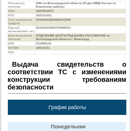
Получатель
УФК по Волгоградской области (Отдел МВД России по
платежа:
Еланскому району)
ИНН:
3457001979
КПП:
345701001
Счет получателя
03100643000000012900
средств:
Единый
40102810445370000021
казначейский счет:
Банк получателя
ОТДЕЛЕНИЕ ВОЛГОГРАД БАНКА РОССИИ//УФК по
платежа:
Волгоградской области г. Волгоград
БИК:
011806101
ОКТМО:
18610151
КБК:
Выдача свидетельств о
соответствии ТС с изменениями
конструкции требованиям
безопасности
График работы
Понедельник