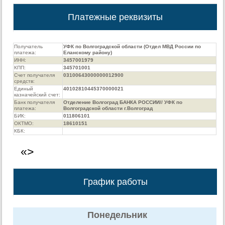
Платежные реквизиты
Получатель
УФК по Волгоградской области (Отдел МВД России по
платежа:
Еланскому району)
ИНН:
3457001979
КПП:
345701001
Счет получателя
03100643000000012900
средств:
Единый
40102810445370000021
казначейский счет:
Банк получателя
Отделение Волгоград БАНКА РОССИИ// УФК по
платежа:
Волгоградской области г.Волгоград
БИК:
011806101
ОКТМО:
18610151
КБК:
«>
График работы
Понедельник