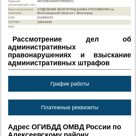
Единый
40102810445370000021
казначейский счет:
Банк получателя
ОТДЕЛЕНИЕ ВОЛГОГРАД БАНКА РОССИИ//УФК по
платежа:
Волгоградской области г. Волгоград
БИК:
011806101
ОКТМО:
18602405
КБК:
Рассмотрение дел об
административных
правонарушениях и взыскание
административных штрафов
График работы
Платежные реквизиты
Адрес ОГИБДД ОМВД России по
Алексеевскому району