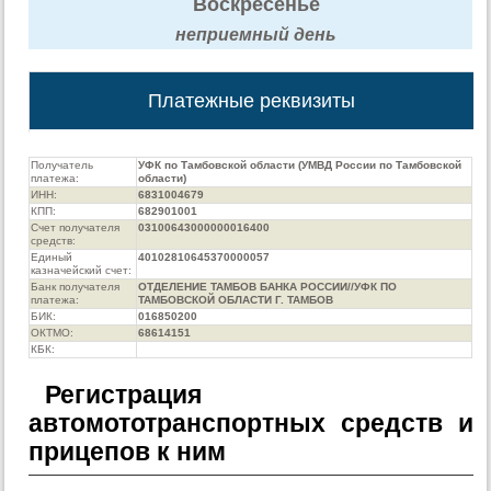
Воскресенье
неприемный день
Платежные реквизиты
Получатель
УФК по Тамбовской области (УМВД России по Тамбовской
платежа:
области)
ИНН:
6831004679
КПП:
682901001
Счет получателя
03100643000000016400
средств:
Единый
40102810645370000057
казначейский счет:
Банк получателя
ОТДЕЛЕНИЕ ТАМБОВ БАНКА РОССИИ//УФК ПО
платежа:
ТАМБОВСКОЙ ОБЛАСТИ Г. ТАМБОВ
БИК:
016850200
ОКТМО:
68614151
КБК:
Регистрация
автомототранспортных средств и
прицепов к ним