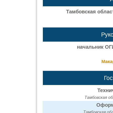
Тамбовская област
Рук
начальник ОГ
Мака
Го
Техни
Тамбовская об
Оформ
Тамбовская обл