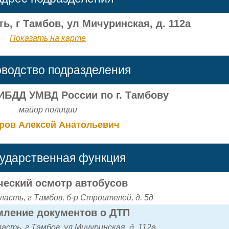
ь, г Тамбов, ул Мичуринская, д. 112а
Показать на карте
оводство подразделения
ИБДД УМВД России по г. Тамбову
майор полиции
ров Алексей Анатольевич
сударственная функция
ческий осмотр автобусов
ласть, г Тамбов, б-р Строителей, д. 5д
ление документов о ДТП
асть, г Тамбов, ул Мичуринская, д. 112а