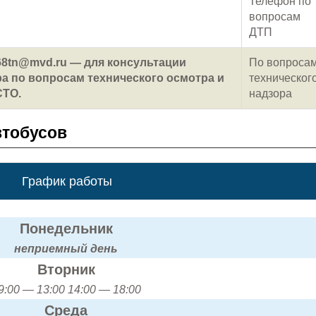
Телефон по
вопросам
ДТП
bdd68tn@mvd.ru — для консультации
По вопроса
а по вопросам технического осмотра и
техническог
СТО.
надзора
втобусов
График работы
Понедельник
неприемный день
Вторник
9:00 — 13:00 14:00 — 18:00
Среда