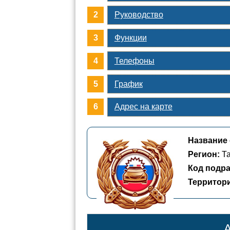
Руководство
Функции
Телефоны
График
Адрес на карте
Название 
Регион:
Та
Код подра
Территор
А