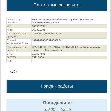
Платежные реквизиты
Получатель
УФК по Свердловской области (ОМВД России по
платежа:
Пышминскому району)
ИНН:
6633020541
КПП:
663301001
Счет получателя
03100643000000016200
средств:
Единый
40102810645370000054
казначейский счет:
Банк получателя
УРАЛЬСКОЕ ГУ БАНКА РОССИИ//УФК по Свердловской
платежа:
области г. Екатеринбург
БИК:
016577551
ОКТМО:
65718000
КБК:
«>
График работы
Понедельник
00:00 — 23:55