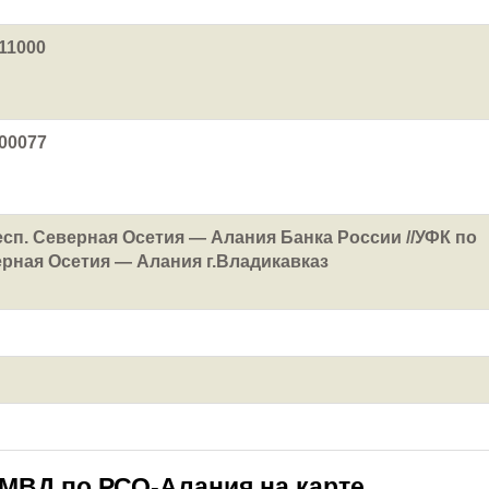
11000
00077
сп. Северная Осетия — Алания Банка России //УФК по
рная Осетия — Алания г.Владикавказ
МВД по РСО-Алания на карте