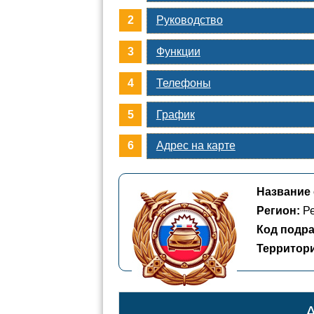
Руководство
Функции
Телефоны
График
Адрес на карте
Название 
Регион:
Ре
Код подра
Территор
А