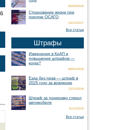
году
06/06/2018
Страхование жизни при
6
покупке ОСАГО
23/12/2017
Все статьи
Штрафы
Изменения в КоАП и
повышение штрафов —
когда?
09/02/2020
Езда без прав — штраф в
2025 году за вождение
12/11/2018
Штраф за тонировку стекол
автомобиля
11/11/2018
Все статьи