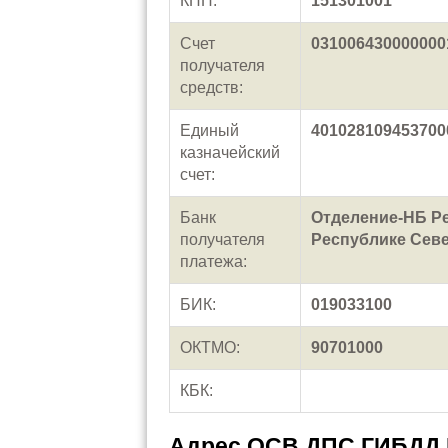
КПП:
151301001
Счет
031006430000000
получателя
средств:
Единый
401028109453700
казначейский
счет:
Банк
Отделение-НБ Ре
получателя
Республике Севе
платежа:
БИК:
019033100
ОКТМО:
90701000
КБК:
Адрес ОСВ ДПС ГИБДД 