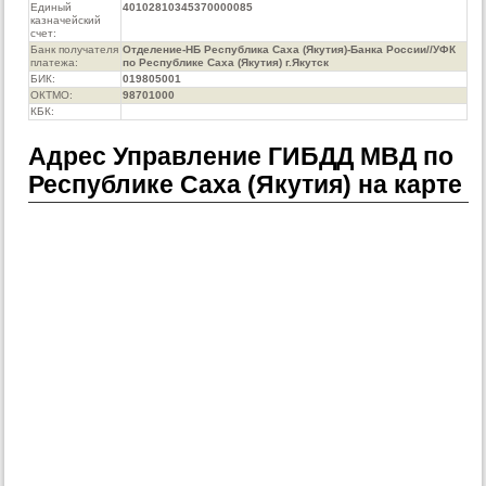
Единый
40102810345370000085
казначейский
счет:
Банк получателя
Отделение-НБ Республика Саха (Якутия)-Банка России//УФК
платежа:
по Республике Саха (Якутия) г.Якутск
БИК:
019805001
ОКТМО:
98701000
КБК:
Адрес Управление ГИБДД МВД по
Республике Саха (Якутия) на карте