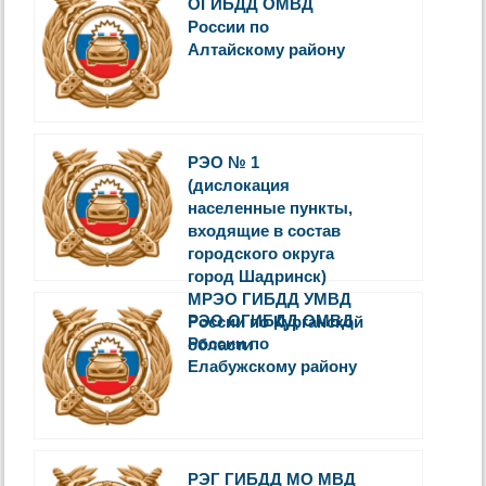
ОГИБДД ОМВД
России по
Алтайскому району
РЭО № 1
(дислокация
населенные пункты,
входящие в состав
городского округа
город Шадринск)
МРЭО ГИБДД УМВД
РЭО ОГИБДД ОМВД
России по Курганской
России по
области
Елабужскому району
РЭГ ГИБДД МО МВД