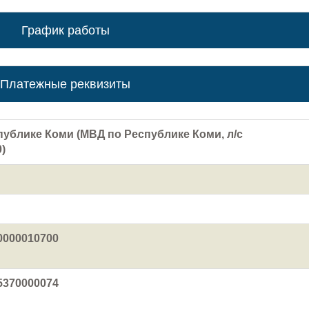
График работы
Платежные реквизиты
публике Коми (МВД по Республике Коми, л/с
)
0000010700
5370000074