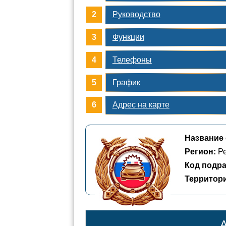
Руководство
Функции
Телефоны
График
Адрес на карте
Название 
Регион:
Ре
Код подра
Территор
А