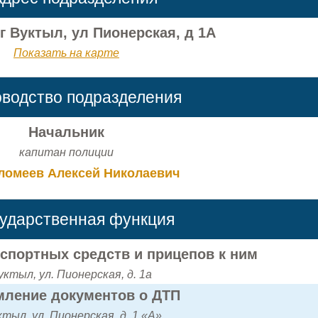
г Вуктыл, ул Пионерская, д 1А
Показать на карте
оводство подразделения
Начальник
капитан полиции
омеев Алексей Николаевич
сударственная функция
нспортных средств и прицепов к ним
уктыл, ул. Пионерская, д. 1а
ление документов о ДТП
ктыл, ул. Пионерская, д. 1 «А»