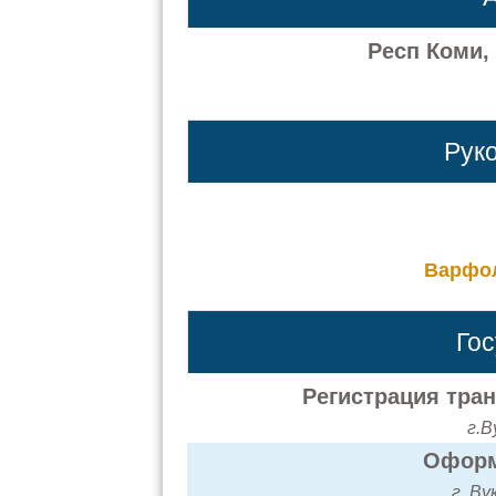
Респ Коми, 
Рук
Варфол
Го
Регистрация тра
г.В
Оформ
г. Ву