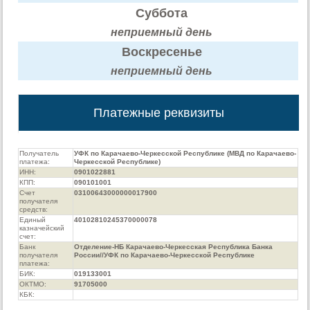
Суббота
неприемный день
Воскресенье
неприемный день
Платежные реквизиты
Получатель
УФК по Карачаево-Черкесской Республике (МВД по Карачаево-
платежа:
Черкесской Республике)
ИНН:
0901022881
КПП:
090101001
Счет
03100643000000017900
получателя
средств:
Единый
40102810245370000078
казначейский
счет:
Банк
Отделение-НБ Карачаево-Черкесская Республика Банка
получателя
России//УФК по Карачаево-Черкесской Республике
платежа:
БИК:
019133001
ОКТМО:
91705000
КБК: