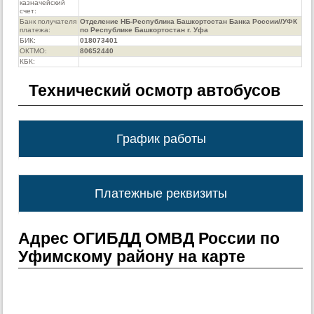
казначейский
счет:
Банк получателя
Отделение НБ-Республика Башкортостан Банка России//УФК
платежа:
по Республике Башкортостан г. Уфа
БИК:
018073401
ОКТМО:
80652440
КБК:
Технический осмотр автобусов
График работы
Платежные реквизиты
Адрес ОГИБДД ОМВД России по
Уфимскому району на карте