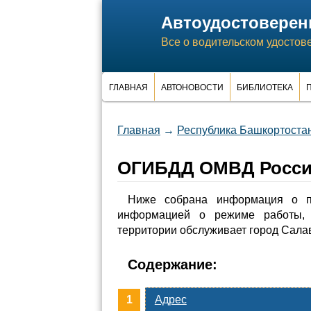
Автоудостоверен
Все о водительском удостов
ГЛАВНАЯ
АВТОНОВОСТИ
БИБЛИОТЕКА
П
Главная
→
Республика Башкортоста
ОГИБДД ОМВД России
Ниже собрана информация о п
информацией о режиме работы, 
территории обслуживает город Салав
Содержание:
Адрес