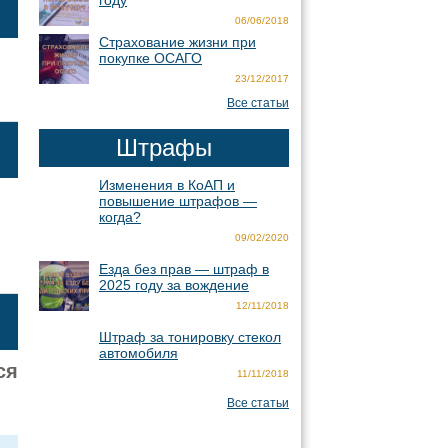
году
06/06/2018
Страхование жизни при
покупке ОСАГО
23/12/2017
Все статьи
Штрафы
Изменения в КоАП и
повышение штрафов —
когда?
09/02/2020
Езда без прав — штраф в
2025 году за вождение
12/11/2018
Штраф за тонировку стекол
автомобиля
ся
11/11/2018
Все статьи