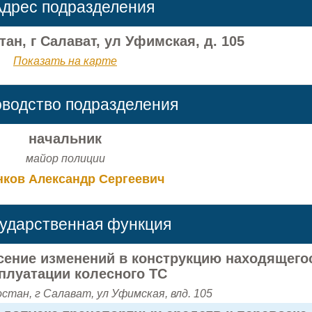
дрес подразделения
ан, г Салават, ул Уфимская, д. 105
Показать на карте
оводство подразделения
начальник
майор полиции
нков Александр Сергеевич
сударственная функция
сение изменений в конструкцию находящего
сплуатации колесного ТС
тан, г Салават, ул Уфимская, влд. 105