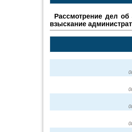
Рассмотрение дел об
взыскание администра
0
0
0
0