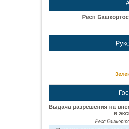
А
Респ Башкортост
Рук
Зеле
Го
Выдача разрешения на вне
в эк
Респ Башкортос