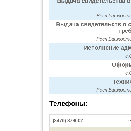
Выдача свидетельства о 
Респ Башкортос
Выдача свидетельств о с
тре
Респ Башкортос
Исполнение адм
г.
Оформ
г.
Техни
Респ Башкортос
Телефоны:
(3476) 379602
Те