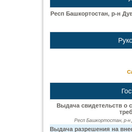
Респ Башкортостан, р-н Ду
Рук
С
Го
Выдача свидетельств о с
тре
Респ Башкортостан, р-н 
Выдача разрешения на вне