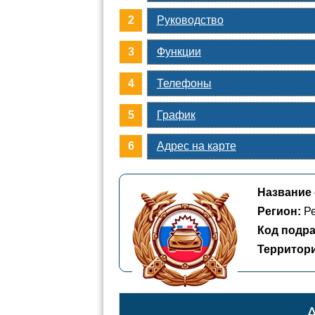
Руководство
Функции
Телефоны
График
Адрес на карте
Название 
Регион:
Ре
Код подра
Территор
А