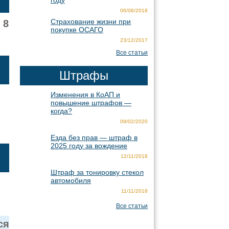
году
06/06/2018
Страхование жизни при
 8
покупке ОСАГО
23/12/2017
Все статьи
Штрафы
Изменения в КоАП и
повышение штрафов —
когда?
09/02/2020
Езда без прав — штраф в
2025 году за вождение
12/11/2018
Штраф за тонировку стекол
автомобиля
11/11/2018
Все статьи
ся