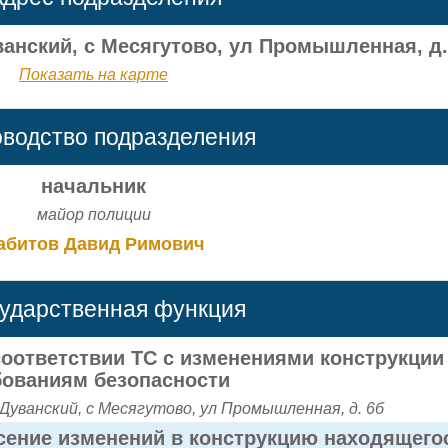
ванский, с Месягутово, ул Промышленная, д.
Показать на карте
оводство подразделения
начальник
майор полиции
абитов Давид Римович
сударственная функция
оответствии ТС с изменениями конструкции
бованиям безопасности
Дуванский, с Месягутово, ул Промышленная, д. 6б
сение изменений в конструкцию находящего