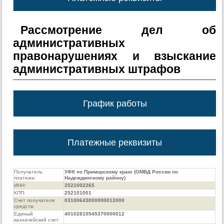
Рассмотрение дел об
административных
правонарушениях и взыскание
административных штрафов
График работы
Платежные реквизиты
Получатель
УФК по Приморскому краю (ОМВД России по
платежа:
Надеждинскому району)
ИНН:
2521002265
КПП:
252101001
Счет получателя
03100643000000012000
средств:
Единый
40102810545370000012
казначейский счет: