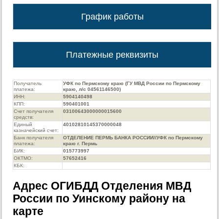
График работы
Платежные реквизиты
Получатель
УФК по Пермскому краю (ГУ МВД России по Пермскому
платежа:
краю, л/с 04561146500)
ИНН:
5904140498
КПП:
590401001
Счет получателя
03100643000000015600
средств:
Единый
40102810145370000048
казначейский счет:
Банк получателя
ОТДЕЛЕНИЕ ПЕРМЬ БАНКА РОССИИ//УФК по Пермскому
платежа:
краю г. Пермь
БИК:
015773997
ОКТМО:
57652416
КБК:
Адрес ОГИБДД Отделения МВД
России по Уинскому району на
карте