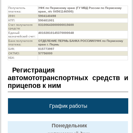
Получатель
УФК по Пермскому краю (ГУ МВД России по Пермскому
платежа:
краю, л/с 04561146500)
ИНН:
5904140498
КПП:
590401001
Счет получателя
03100643000000015600
средств:
Единый
40102810145370000048
казначейский счет:
Банк получателя
ОТДЕЛЕНИЕ ПЕРМЬ БАНКА РОССИИ//УФК по Пермскому
платежа:
краю г. Пермь
БИК:
015773997
ОКТМО:
57756000
КБК:
Регистрация
автомототранспортных средств и
прицепов к ним
График работы
Понедельник