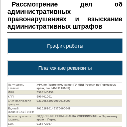
Рассмотрение дел об
административных
правонарушениях и взыскание
административных штрафов
График работы
Платежные реквизиты
Получатель
УФК по Пермскому краю (ГУ МВД России по Пермскому
платежа:
краю, л/с 04561146500)
ИНН:
5904140498
КПП:
590401001
Счет получателя
03100643000000015600
средств:
Единый
40102810145370000048
казначейский счет:
Банк получателя
ОТДЕЛЕНИЕ ПЕРМЬ БАНКА РОССИИ//УФК по Пермскому
платежа:
краю г. Пермь
БИК:
015773997