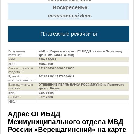
Воскресенье
неприемный день
Платежные реквизиты
Получатель
УФК по Пермскому краю (ГУ МВД России по Пермскому
платежа:
краю, л/с 04561146500)
ИНН:
5904140498
КПП:
590401001
Счет получателя
03100643000000015600
средств:
Единый
40102810145370000048
казначейский счет:
Банк получателя
ОТДЕЛЕНИЕ ПЕРМЬ БАНКА РОССИИ//УФК по Пермскому
платежа:
краю г. Пермь
БИК:
015773997
ОКТМО:
57712000
КБК:
Адрес ОГИБДД
Межмуниципального отдела МВД
России «Верещагинский» на карте