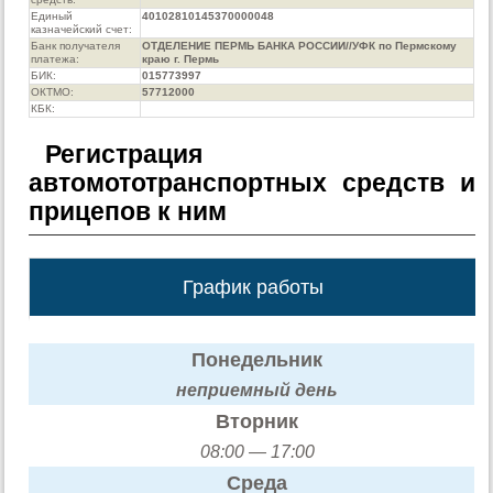
Единый
40102810145370000048
казначейский счет:
Банк получателя
ОТДЕЛЕНИЕ ПЕРМЬ БАНКА РОССИИ//УФК по Пермскому
платежа:
краю г. Пермь
БИК:
015773997
ОКТМО:
57712000
КБК:
Регистрация
автомототранспортных средств и
прицепов к ним
График работы
Понедельник
неприемный день
Вторник
08:00 — 17:00
Среда