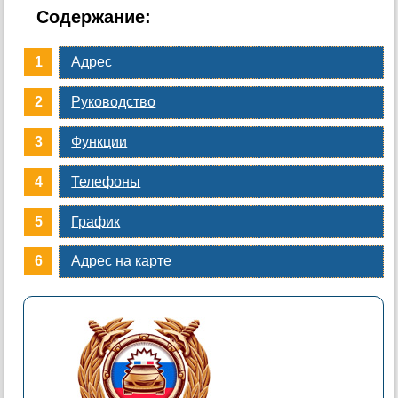
Содержание:
Адрес
Руководство
Функции
Телефоны
График
Адрес на карте