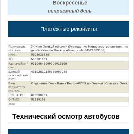
Воскресенье
неприемный день
Платежные реквизиты
Получатель
УФК по Омской области (Управление Министерства внутренних
платежа:
дел России по Омской области л/с 04521309150)
ИНН:
5503026780
КПП:
550301001
Казначейский
03100643000000015200
счет:
Единый
40102810245370000044
казначейский
счет:
Банк
Отделение Омск Банка России//УФК по Омской области г. Омск
получателя
платежа:
БИК ТОФК:
015209001
ОКТМО:
52629151
КБК:
Технический осмотр автобусов