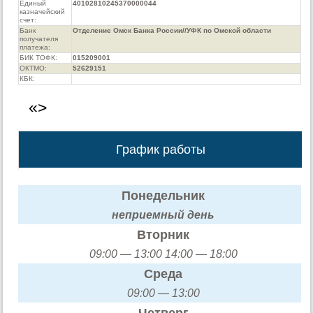
Единый
40102810245370000044
казначейский
счет:
Банк
Отделение Омск Банка России//УФК по Омской области
получателя
платежа:
БИК ТОФК:
015209001
ОКТМО:
52629151
КБК:
«>
График работы
Понедельник
неприемный день
Вторник
09:00 — 13:00 14:00 — 18:00
Среда
09:00 — 13:00
Четверг