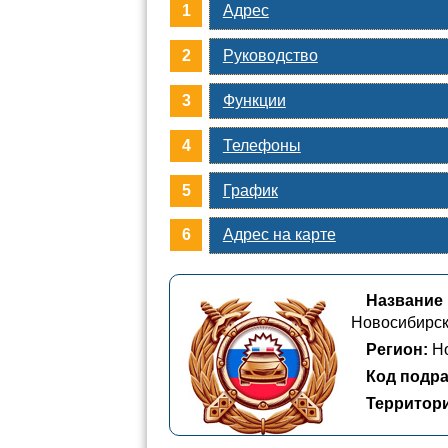
Адрес
Руководство
Функции
Телефоны
График
Адрес на карте
Название 
Новосибирск
Регион:
Но
Код подра
Территор