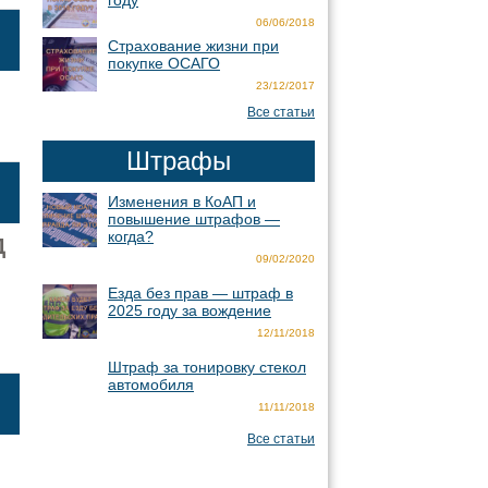
году
06/06/2018
Страхование жизни при
покупке ОСАГО
23/12/2017
Все статьи
Штрафы
Изменения в КоАП и
повышение штрафов —
когда?
Д
09/02/2020
Езда без прав — штраф в
2025 году за вождение
12/11/2018
Штраф за тонировку стекол
автомобиля
11/11/2018
Все статьи