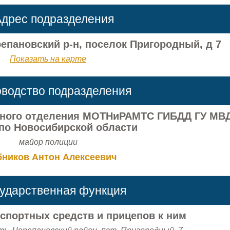
дрес подразделения
епановский р-н, поселок Пригородный, д 7
Показать на карте
оводство подразделения
онного отделения МОТНиРАМТС ГИБДД ГУ МВ
по Новосибирской области
майор полиции
бников Антон Алексеевич
сударственная функция
нспортных средств и прицепов к ним