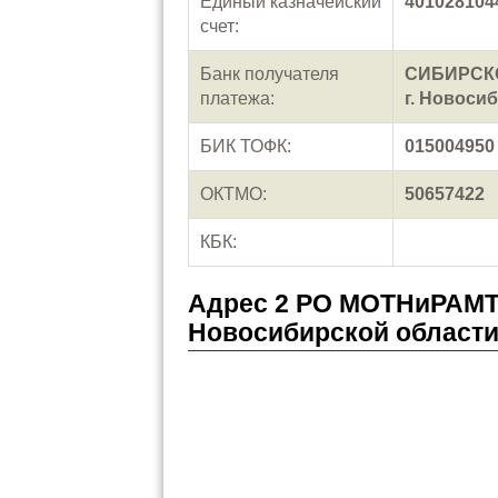
Единый казначейский
401028104
счет:
Банк получателя
СИБИРСКО
платежа:
г. Новоси
БИК ТОФК:
015004950
ОКТМО:
50657422
КБК:
Адрес 2 РО МОТНиРАМТ
Новосибирской области