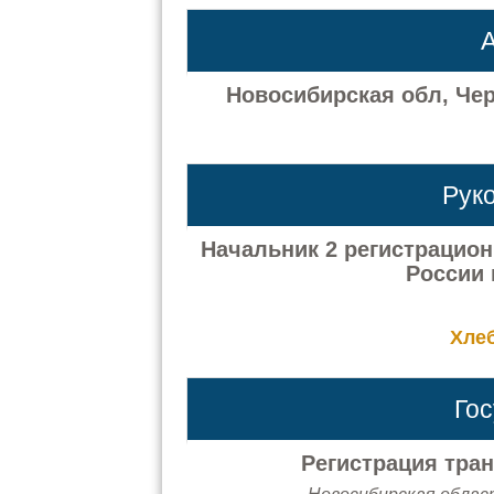
А
Новосибирская обл, Чер
Рук
Начальник 2 регистраци
России 
Хле
Го
Регистрация тра