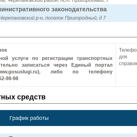
ь, Черепановский район, пст. Пригородный, 7
инистративного законодательства
Черепановский р-н, поселок Пригородный, д 7
вок
Телефо
для
ной услуги по регистрации транспортных
справо
ительно записаться через Единый портал
ww.gosuslugi.ru), либо по телефону
52-98-98
тных средств
График работы