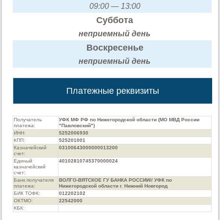
09:00 — 13:00
Суббота
неприемный день
Воскресенье
неприемный день
Платежные реквизиты
Получатель
УФК МФ РФ по Нижегородской области (МО МВД России
платежа:
"Павловский")
ИНН:
5252006930
КПП:
525201001
Казначейский
03100643000000013200
счет:
Единый
40102810745370000024
казначейский
счет:
Банк получателя
ВОЛГО-ВЯТСКОЕ ГУ БАНКА РОССИИ// УФК по
платежа:
Нижегородской области г. Нижний Новгород
БИК ТОФК:
012202102
ОКТМО:
22542000
КБК: