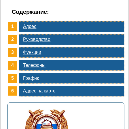
Содержание:
Адрес
Руководство
Функции
Телефоны
График
Адрес на карте