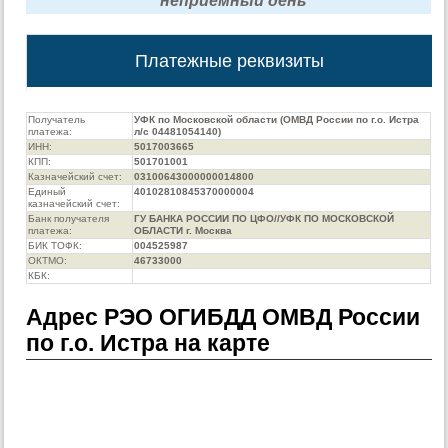
неприемный день
Платежные реквизиты
Получатель
УФК по Московской области (ОМВД России по г.о. Истра
платежа:
л/с 04481054140)
ИНН:
5017003665
КПП:
501701001
Казначейский счет:
03100643000000014800
Единый
40102810845370000004
казначейский счет:
Банк получателя
ГУ БАНКА РОССИИ ПО ЦФО//УФК ПО МОСКОВСКОЙ
платежа:
ОБЛАСТИ г. Москва
БИК ТОФК:
004525987
ОКТМО:
46733000
КБК:
Адрес РЭО ОГИБДД ОМВД России
по г.о. Истра на карте