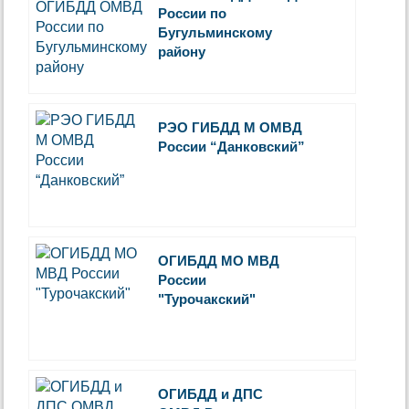
России по
Бугульминскому
району
РЭО ГИБДД М ОМВД
России “Данковский”
ОГИБДД МО МВД
России
"Турочакский"
ОГИБДД и ДПС