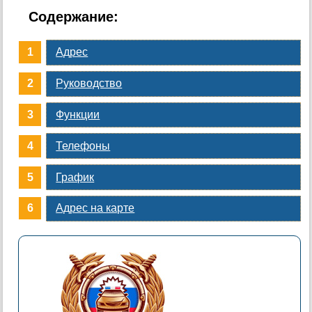
Содержание:
Адрес
Руководство
Функции
Телефоны
График
Адрес на карте