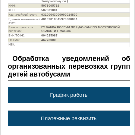
Талдомскому г.о.)
ИНН:
5078005719
КПП:
507801001
Казначейский счет:
03100643000000014800
Единый казначейский
40102810845370000004
счет:
Банк получателя
ГУ БАНКА РОССИИ ПО ЦФО//УФК ПО МОСКОВСКОЙ
платежа:
ОБЛАСТИ г. Москва
БИК ТОФК:
004525987
ОКТМО:
46778000
КБК:
Обработка уведомлений об
организованных перевозках групп
детей автобусами
График работы
Платежные реквизиты