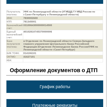
Получатель
УФК по Ленинградской области (УГИБДД ГУ МВД России по
платежа:
г.Санкт-Петербургу и Ленинградской области)
ИНН:
7830002600
КПП:
781345001
Казначейский
03100643000000014500
счет:
Единый
40102810745370000006
казначейский
счет:
Банк
в Отделение по Ленинградской области Северо-Западного
получателя
главного управления Центрального банка Российской
платежа:
Федерации (Отделение Ленинградское Банка России//УФК по
Ленинградской области г.Санкт-Петербург)
БИК ТОФК:
014106101
ОКТМО:
41627101
КБК:
Оформление документов о ДТП
График работы
Платежные реквизиты