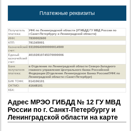
Платежные реквизиты
Получатель
УФК по Ленинградской области (УГИБДД ГУ МВД России по
платежа:
г.Санкт-Петербургу и Ленинградской области)
ИНН:
7830002600
КПП:
781345001
Казначейский
03100643000000014500
счет:
Единый
40102810745370000006
казначейский
счет:
Банк
в Отделение по Ленинградской области Северо-Западного
получателя
главного управления Центрального банка Российской
платежа:
Федерации (Отделение Ленинградское Банка России//УФК по
Ленинградской области г.Санкт-Петербург)
БИК ТОФК:
014106101
ОКТМО:
41648101
КБК:
Адрес МРЭО ГИБДД № 12 ГУ МВД
России по г. Санкт-Петербургу и
Ленинградской области на карте