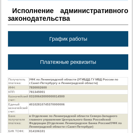
Исполнение административного
законодательства
График работы
Платежные реквизиты
Получатель
УФК по Ленинградской области (УГИБДД ГУ МВД России по
платежа:
г.Санкт-Петербургу и Ленинградской области)
ИНН:
7830002600
КПП:
781345001
Казначейский
03100643000000014500
счет:
Единый
40102810745370000006
казначейский
счет:
Банк
в Отделение по Ленинградской области Северо-Западного
получателя
главного управления Центрального банка Российской
платежа:
Федерации (Отделение Ленинградское Банка России//УФК по
Ленинградской области г.Санкт-Петербург)
БИК ТОФК:
014106101