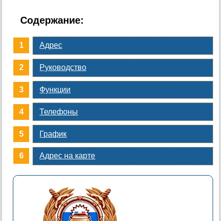
Содержание:
Адрес
Руководство
Функции
Телефоны
График
Адрес на карте