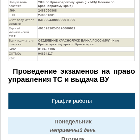
Получатель
УФК по Красноярскому краю (ГУ МВД России по
платежа:
Красноярскому краю)
ИНН:
2466050868
КПП:
246601001
Счет получателя
03100643000000011900
средств:
Единый
40102810245370000011
казначейский
счет:
Банк получателя
ОТДЕЛЕНИЕ КРАСНОЯРСК БАНКА РОССИИ//УФК по
платежа:
Красноярскому краю г. Красноярск
БИК:
010407105
ОКТМО:
04654117
КБК:
Проведение экзаменов на право
управления ТС и выдача ВУ
График работы
Понедельник
неприемный день
Вторник