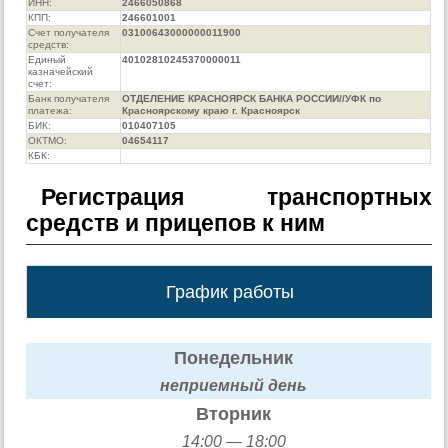
ИНН:
2466050868
КПП:
246601001
Счет получателя
03100643000000011900
средств:
Единый
40102810245370000011
казначейский
счет:
Банк получателя
ОТДЕЛЕНИЕ КРАСНОЯРСК БАНКА РОССИИ//УФК по
платежа:
Красноярскому краю г. Красноярск
БИК:
010407105
ОКТМО:
04654117
КБК:
Регистрация транспортных
средств и прицепов к ним
График работы
Понедельник
неприемный день
Вторник
14:00 — 18:00