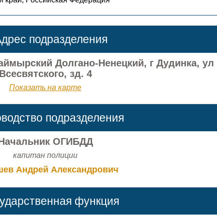
дрес подразделения
Таймырский Долгано-Ненецкий, г Дудинка, ул
Всесвятского, зд. 4
Показать на карте
оводство подразделения
Начальник ОГИБДД
капитан полиции
ев Андрей Александрович
сударственная функция