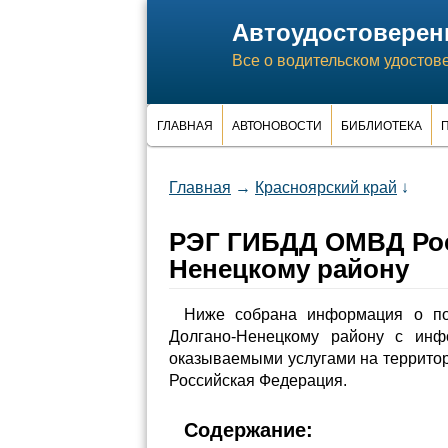
Автоудостоверен
Все о водительском удостов
ГЛАВНАЯ
АВТОНОВОСТИ
БИБЛИОТЕКА
П
Главная
→
Красноярский край
↓
РЭГ ГИБДД ОМВД Рос
Ненецкому району
Ниже собрана информация о п
Долгано-Ненецкому району с ин
оказываемыми услугами на территор
Российская Федерация.
Содержание: