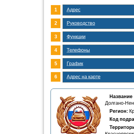
Адрес
Руководство
Функции
Телефоны
График
Адрес на карте
Название
Долгано-Нен
Регион:
Кр
Код подра
Территор
Красноярски