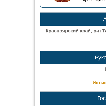
А
Красноярский край, р-н 
Рук
Иптыш
Го