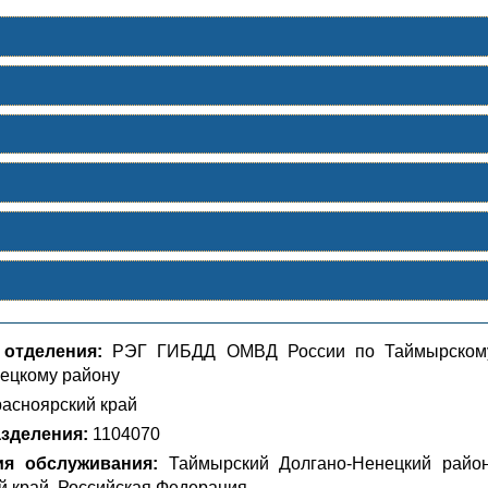
 отделения:
РЭГ ГИБДД ОМВД России по Таймырском
ецкому району
асноярский край
зделения:
1104070
ия обслуживания:
Таймырский Долгано-Ненецкий район
й край, Российская Федерация