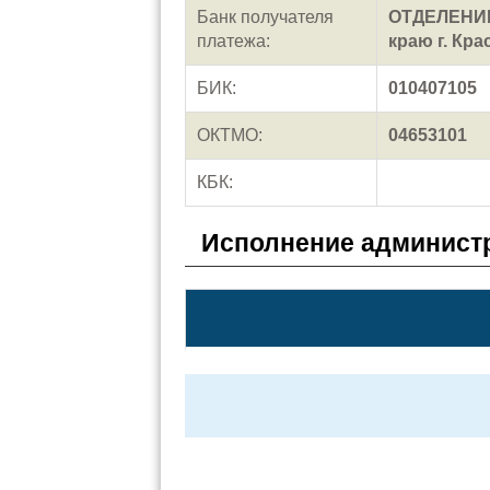
Банк получателя
ОТДЕЛЕНИЕ
платежа:
краю г. Кра
БИК:
010407105
ОКТМО:
04653101
КБК:
Исполнение администр