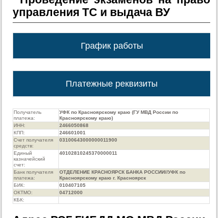
управления ТС и выдача ВУ
График работы
Платежные реквизиты
Получатель
УФК по Красноярскому краю (ГУ МВД России по
платежа:
Красноярскому краю)
ИНН:
2466050868
КПП:
246601001
Счет получателя
03100643000000011900
средств:
Единый
40102810245370000011
казначейский
счет:
Банк получателя
ОТДЕЛЕНИЕ КРАСНОЯРСК БАНКА РОССИИ//УФК по
платежа:
Красноярскому краю г. Красноярск
БИК:
010407105
ОКТМО:
04712000
КБК: