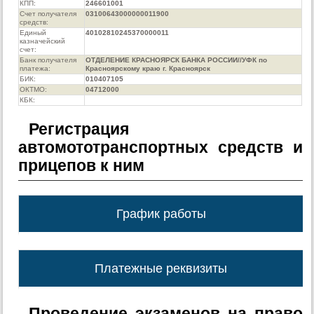
КПП:
246601001
Счет получателя
03100643000000011900
средств:
Единый
40102810245370000011
казначейский
счет:
Банк получателя
ОТДЕЛЕНИЕ КРАСНОЯРСК БАНКА РОССИИ//УФК по
платежа:
Красноярскому краю г. Красноярск
БИК:
010407105
ОКТМО:
04712000
КБК:
Регистрация
автомототранспортных средств и
прицепов к ним
График работы
Платежные реквизиты
Проведение экзаменов на право