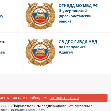
ОГИБДД МО МВД РФ
Шумерлинский
ну
(Красночетайский
район)
ить
СВ ДПС ГИБДД МВД
по Республике
ава
Адыгея
мментария вам необходимо
авторизоваться
.
ий» и «Подписаться» вы подтверждаете, что согласны с
тикой конфиденциальности
.