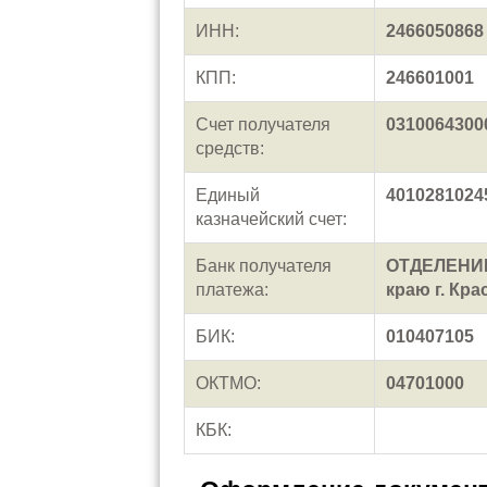
ИНН:
2466050868
КПП:
246601001
Счет получателя
0310064300
средств:
Единый
4010281024
казначейский счет:
Банк получателя
ОТДЕЛЕНИЕ
платежа:
краю г. Кра
БИК:
010407105
ОКТМО:
04701000
КБК: