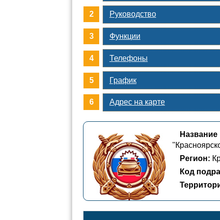
Руководство
Функции
Телефоны
График
Адрес на карте
Название
"Красноярск
Регион:
Кр
Код подра
Территор