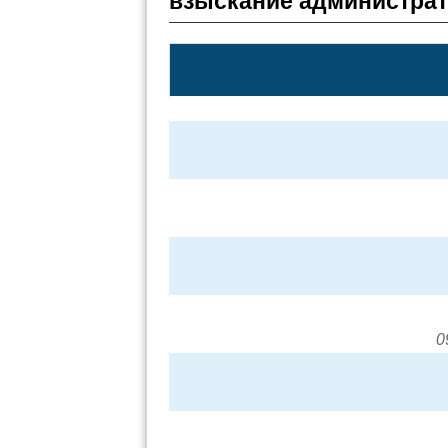
взыскание администра
0