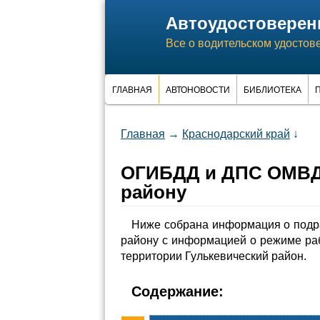
Автоудостоверен
Все о водительском удостов
ГЛАВНАЯ
АВТОНОВОСТИ
БИБЛИОТЕКА
П
Главная
→
Краснодарский край
↓
ОГИБДД и ДПС ОМВД 
району
Ниже собрана информация о подр
району с информацией о режиме ра
территории Гулькевический район.
Содержание: