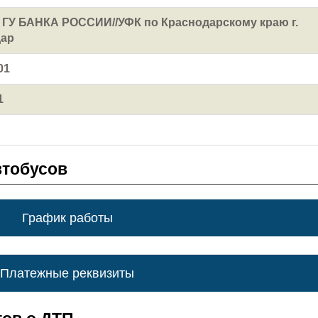
У БАНКА РОССИИ//УФК по Краснодарскому краю г.
дар
01
1
втобусов
График работы
Платежные реквизиты