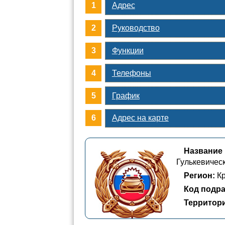
Адрес
Руководство
Функции
Телефоны
График
Адрес на карте
Название
Гулькевичес
Регион:
Кр
Код подра
Территор