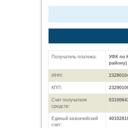
Получатель платежа:
УФК по 
району)
ИНН:
2329010
КПП:
2329010
Счет получателя
0310064
средств:
Единый казначейский
4010281
счет: