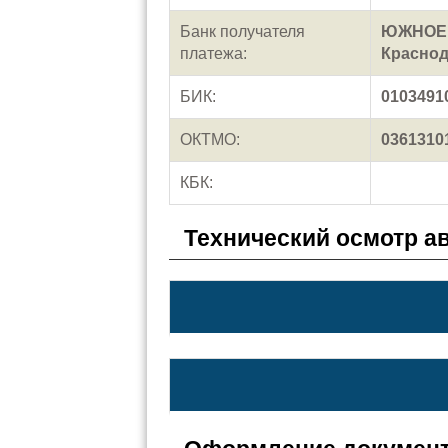
Банк получателя
ЮЖНОЕ Г
платежа:
Красно
БИК:
0103491
ОКТМО:
0361310
КБК:
Технический осмотр а