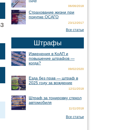
году
06/06/2018
Страхование жизни при
покупке ОСАГО
23/12/2017
43
Все статьи
Штрафы
Изменения в КоАП и
повышение штрафов —
когда?
09/02/2020
Езда без прав — штраф в
2025 году за вождение
12/11/2018
Штраф за тонировку стекол
автомобиля
11/11/2018
Все статьи