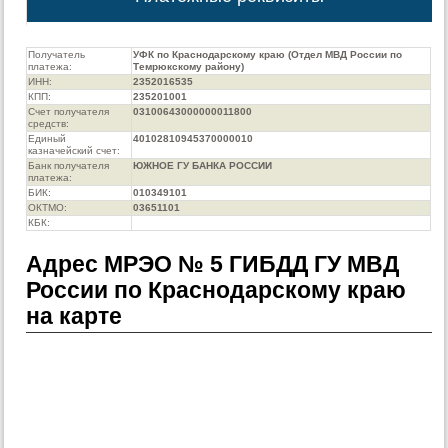
Получатель
УФК по Краснодарскому краю (Отдел МВД России по
платежа:
Темрюкскому району)
ИНН:
2352016535
КПП:
235201001
Счет получателя
03100643000000011800
средств:
Единый
40102810945370000010
казначейский счет:
Банк получателя
ЮЖНОЕ ГУ БАНКА РОССИИ
платежа:
БИК:
010349101
ОКТМО:
03651101
КБК:
Адрес МРЭО № 5 ГИБДД ГУ МВД
России по Краснодарскому краю
на карте