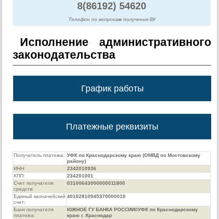
8(86192) 54620
Телефон по вопросам получения ВУ
Исполнение административного
законодательства
График работы
Платежные реквизиты
Получатель платежа:
УФК по Краснодарскому краю (ОМВД по Мостовскому
району)
ИНН:
2342010936
КПП:
234201001
Счет получателя
03100643000000011800
средств:
Единый казначейский
40102810945370000010
счет:
Банк получателя
ЮЖНОЕ ГУ БАНКА РОССИИ//УФК по Краснодарскому
платежа:
краю г. Краснодар