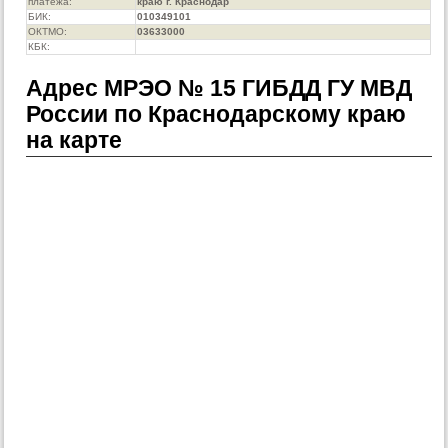
платежа:
краю г. Краснодар
БИК:
010349101
ОКТМО:
03633000
КБК:
Адрес МРЭО № 15 ГИБДД ГУ МВД
России по Краснодарскому краю
на карте