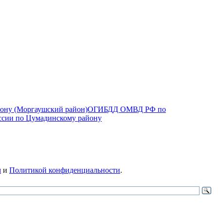
ОГИБДД ОМВД РФ по
сии по Цумадинскому району
м
и
Политикой конфиденциальности
.