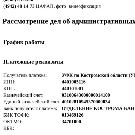
(4942) 48-14-73
ЦАФАП, фото- видеофиксация
Рассмотрение дел об административны
График работы
Платежные реквизиты
Получатель платежа:
УФК по Костромской области (У
ИНН:
4401005116
КПП:
440101001
Казначейский счет:
03100643000000014100
Единый казначейский счет:
40102810945370000034
Банк получателя платежа:
ОТДЕЛЕНИЕ КОСТРОМА БАНКА Р
БИК ТОФК:
013469126
ОКТМО:
34701000
КБК: