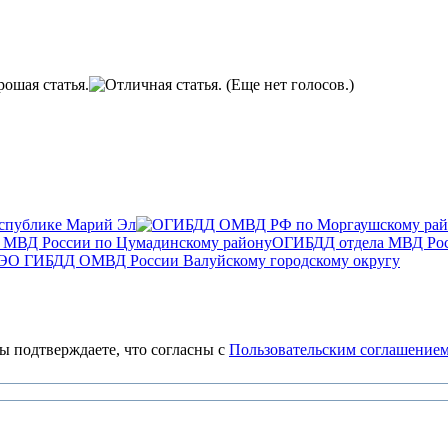
(Еще нет голосов.)
спублике Марий Эл
ОГИБДД отдела МВД Рос
ЭО ГИБДД ОМВД России Валуйскому городскому округу
 подтверждаете, что согласны с
Пользовательским соглашение