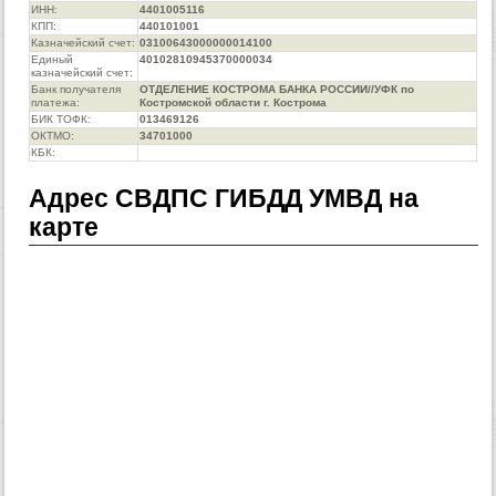
ИНН:
4401005116
КПП:
440101001
Казначейский счет:
03100643000000014100
Единый
40102810945370000034
казначейский счет:
Банк получателя
ОТДЕЛЕНИЕ КОСТРОМА БАНКА РОССИИ//УФК по
платежа:
Костромской области г. Кострома
БИК ТОФК:
013469126
ОКТМО:
34701000
КБК:
Адрес СВДПС ГИБДД УМВД на
карте