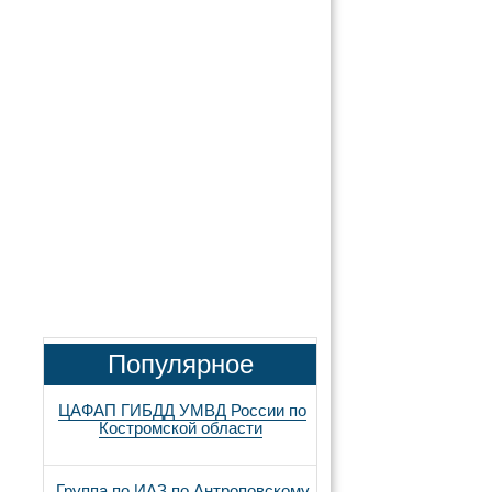
Популярное
ЦАФАП ГИБДД УМВД России по
Костромской области
Группа по ИАЗ по Антроповскому