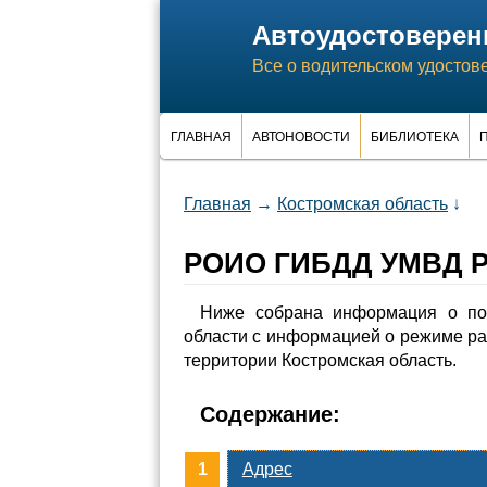
Автоудостоверен
Все о водительском удостов
ГЛАВНАЯ
АВТОНОВОСТИ
БИБЛИОТЕКА
П
Главная
→
Костромская область
↓
РОИО ГИБДД УМВД Ро
Ниже собрана информация о п
области с информацией о режиме р
территории Костромская область.
Содержание:
Адрес