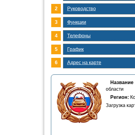
Руководство
Функции
Телефоны
График
Адрес на карте
Название
области
Регион:
Ко
Загрузка ка