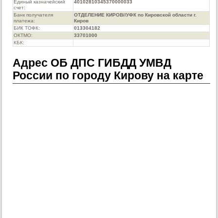
Единый казначейский
40102810345370000033
счет:
Банк получателя
ОТДЕЛЕНИЕ КИРОВ//УФК по Кировской области г.
платежа:
Киров
БИК ТОФК:
013304182
ОКТМО:
33701000
КБК:
Адрес ОБ ДПС ГИБДД УМВД
России по городу Кирову на карте