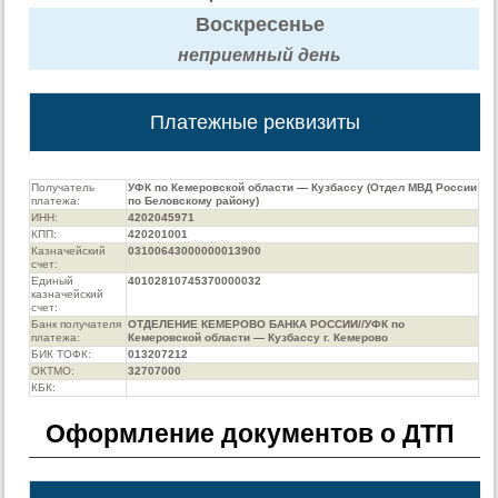
Воскресенье
неприемный день
Платежные реквизиты
Получатель
УФК по Кемеровской области — Кузбассу (Отдел МВД России
платежа:
по Беловскому району)
ИНН:
4202045971
КПП:
420201001
Казначейский
03100643000000013900
счет:
Единый
40102810745370000032
казначейский
счет:
Банк получателя
ОТДЕЛЕНИЕ КЕМЕРОВО БАНКА РОССИИ//УФК по
платежа:
Кемеровской области — Кузбассу г. Кемерово
БИК ТОФК:
013207212
ОКТМО:
32707000
КБК:
Оформление документов о ДТП